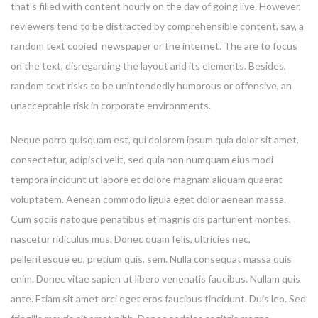
that’s filled with content hourly on the day of going live. However,
reviewers tend to be distracted by comprehensible content, say, a
random text copied newspaper or the internet. The are to focus
on the text, disregarding the layout and its elements. Besides,
random text risks to be unintendedly humorous or offensive, an
unacceptable risk in corporate environments.
Neque porro quisquam est, qui dolorem ipsum quia dolor sit amet,
consectetur, adipisci velit, sed quia non numquam eius modi
tempora incidunt ut labore et dolore magnam aliquam quaerat
voluptatem. Aenean commodo ligula eget dolor aenean massa.
Cum sociis natoque penatibus et magnis dis parturient montes,
nascetur ridiculus mus. Donec quam felis, ultricies nec,
pellentesque eu, pretium quis, sem. Nulla consequat massa quis
enim. Donec vitae sapien ut libero venenatis faucibus. Nullam quis
ante. Etiam sit amet orci eget eros faucibus tincidunt. Duis leo. Sed