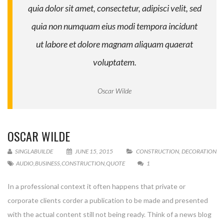
quia dolor sit amet, consectetur, adipisci velit, sed
quia non numquam eius modi tempora incidunt
ut labore et dolore magnam aliquam quaerat
voluptatem.
Oscar Wilde
OSCAR WILDE
SINGLABUILDE
JUNE 15, 2015
CONSTRUCTION
,
DECORATION
AUDIO
,
BUSINESS
,
CONSTRUCTION
,
QUOTE
1
In a professional context it often happens that private or
corporate clients corder a publication to be made and presented
with the actual content still not being ready. Think of a news blog