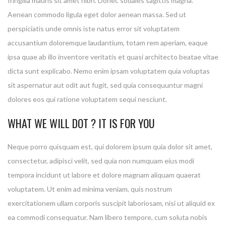
fringilla mauris sit amet nibh. Donec sodales sagittis magna.
Aenean commodo ligula eget dolor aenean massa. Sed ut
perspiciatis unde omnis iste natus error sit voluptatem
accusantium doloremque laudantium, totam rem aperiam, eaque
ipsa quae ab illo inventore veritatis et quasi architecto beatae vitae
dicta sunt explicabo. Nemo enim ipsam voluptatem quia voluptas
sit aspernatur aut odit aut fugit, sed quia consequuntur magni
dolores eos qui ratione voluptatem sequi nesciunt.
WHAT WE WILL DOT ? IT IS FOR YOU
Neque porro quisquam est, qui dolorem ipsum quia dolor sit amet,
consectetur, adipisci velit, sed quia non numquam eius modi
tempora incidunt ut labore et dolore magnam aliquam quaerat
voluptatem. Ut enim ad minima veniam, quis nostrum
exercitationem ullam corporis suscipit laboriosam, nisi ut aliquid ex
ea commodi consequatur. Nam libero tempore, cum soluta nobis