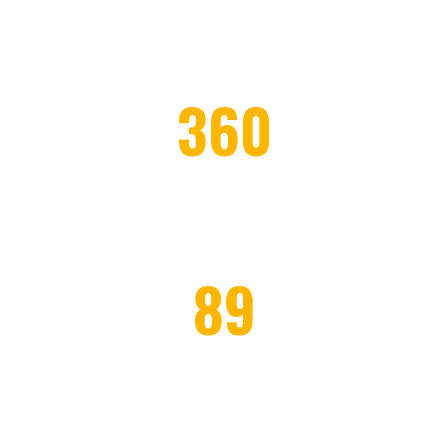
PROJECTS COMPLETED
360
WORKERS EMPLOYED
89
HONOR CLIENTS