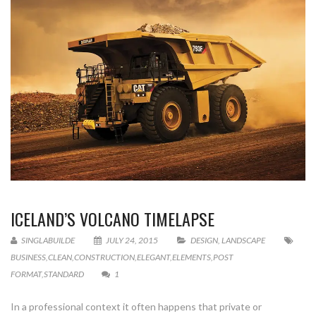
ICELAND’S VOLCANO TIMELAPSE
SINGLABUILDE
JULY 24, 2015
DESIGN
,
LANDSCAPE
BUSINESS
,
CLEAN
,
CONSTRUCTION
,
ELEGANT
,
ELEMENTS
,
POST
FORMAT
,
STANDARD
1
In a professional context it often happens that private or