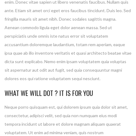
enim. Donec vitae sapien ut libero venenatis faucibus. Nullam quis
ante. Etiam sit amet orci eget eros faucibus tincidunt. Duis leo. Sed
fringilla mauris sit amet nibh. Donec sodales sagittis magna.
Aenean commodo ligula eget dolor aenean massa. Sed ut
perspiciatis unde omnis iste natus error sit voluptatem
accusantium doloremque laudantium, totam rem aperiam, eaque
ipsa quae ab illo inventore veritatis et quasi architecto beatae vitae
dicta sunt explicabo. Nemo enim ipsam voluptatem quia voluptas
sit aspernatur aut odit aut fugit, sed quia consequuntur magni
dolores eos qui ratione voluptatem sequi nesciunt.
WHAT WE WILL DOT ? IT IS FOR YOU
Neque porro quisquam est, qui dolorem ipsum quia dolor sit amet,
consectetur, adipisci velit, sed quia non numquam eius modi
tempora incidunt ut labore et dolore magnam aliquam quaerat
voluptatem. Ut enim ad minima veniam, quis nostrum